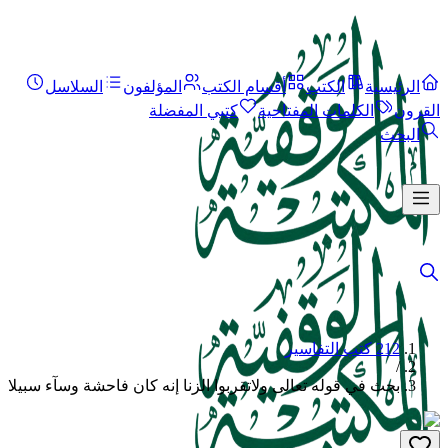
الرئيسية
الكتب
أقسام الكتب
المؤلفون
السلاسل
القرون
الكلمات المفتاحية
كتبي المفضلة
البحث
212 كتب التفاسير
/
بحث في قوله تعالى ولاتقربوا الزنا إنه كان فاحشة وسآء سبيلا