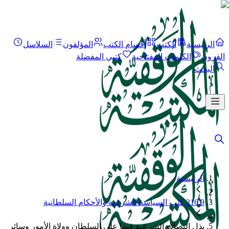
الرئيسية
الكتب
أقسام الكتب
المؤلفون
السلاسل
القرون
الكلمات المفتاحية
كتبي المفضلة
البحث
الرئيسية
216.9 كتب السياسة الشرعية والأحكام السلطانية
بذل النصائح الشرعية فيما على السلطان وولاة الأمور وسائر