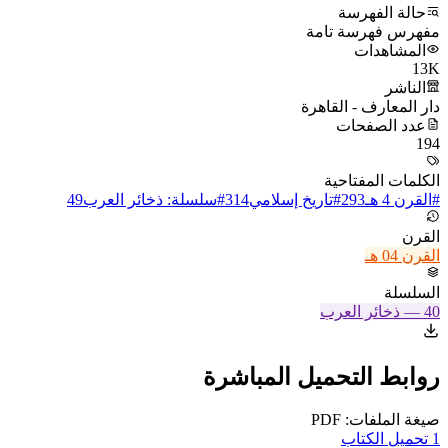
حالة الفهرسة
مفهرس فهرسة تامة
المشاهدات
13K
الناشر
دار المعارف - القاهرة
عدد الصفحات
194
الكلمات المفتاحية
#
القرن 4 هـ
293
#
تاريخ إسلامي
314
#
سلسلة: ذخائر العرب
49
القرن
القرن 04 هـ
السلسلة
40
—
ذخائر العرب
روابط التحميل المباشرة
صيغة الملفات: PDF
1
تحميل الكتاب