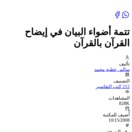
تتمة أضواء البيان في إيضاح
القرآن بالقرآن
تأليف
سالم، عطية محمد
التصنيف
212 كتب التفاسير
المشاهدات
828K
أُضيف للمكتبة
10/15/2008
رقم النسخة