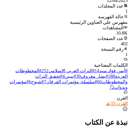
12/04/2025
عدد المجلدات
1
حالة الفهرسة
مفهرس علي العناوين الرئيسية
المشاهدات
10.8K
عدد الصفحات
402
رقم النسخة
1
الكلمات المفتاحية
#
أيمن فؤاد سيد
14
#
التراث العربي الإسلامي
252
#
المخطوطات
العربية
188
#
بشار معروف
30
#
بنبين
4
#
تحقيق التراث
والمخطوطات
60
#
سلسلة: مؤتمرات الفرقان
7
#
شبوح
6
#
مؤتمرات
وندوات
72
القرن
القرن 15 هـ
نبذة عن الكتاب