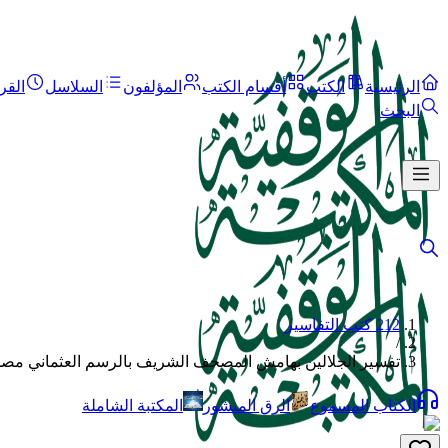
الرئيسية
الكتب
أقسام الكتب
المؤلفون
السلاسل
القر
البحث
212 كتب التفاسير
/
تفسير الجلالين بهامش المصحف الشريف بالرسم العثماني مصحف
الكتاب المسموع
الرق المنشور
المكتبة الشاملة