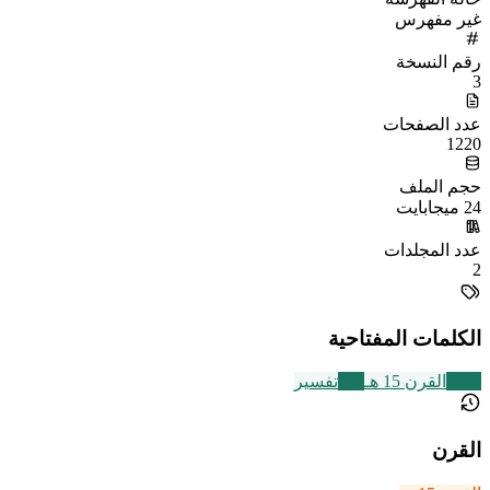
غير مفهرس
رقم النسخة
3
عدد الصفحات
1220
حجم الملف
24 ميجابايت
عدد المجلدات
2
الكلمات المفتاحية
2463
القرن 15 هـ
291
تفسير
القرن