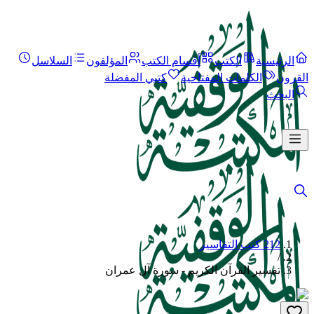
الرئيسية
الكتب
أقسام الكتب
المؤلفون
السلاسل
القرون
الكلمات المفتاحية
كتبي المفضلة
البحث
212 كتب التفاسير
/
تفسير القرآن الكريم - سورة آل عمران