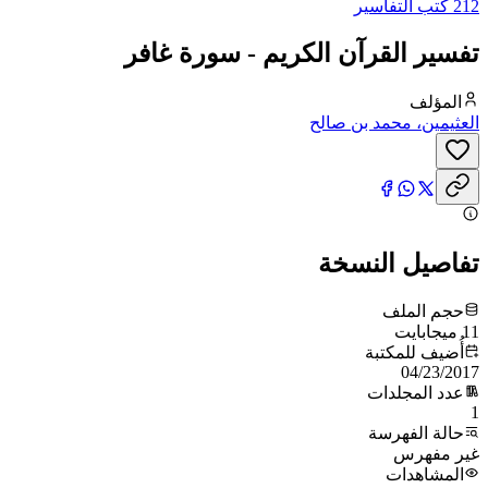
212 كتب التفاسير
تفسير القرآن الكريم - سورة غافر
المؤلف
العثيمين، محمد بن صالح
تفاصيل النسخة
حجم الملف
11 ميجابايت
أُضيف للمكتبة
04/23/2017
عدد المجلدات
1
حالة الفهرسة
غير مفهرس
المشاهدات