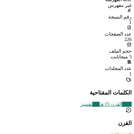
غير مفهرس
رقم النسخة
1
عدد الصفحات
226
حجم الملف
5 ميجابايت
عدد المجلدات
1
الكلمات المفتاحية
2469
القرن 15 هـ
291
تفسير
القرن