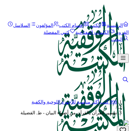
الرئيسية
الكتب
أقسام الكتب
المؤلفون
السلاسل
القرون
الكلمات المفتاحية
كتبي المفضلة
البحث
998 كتب أكثر مناسبة للأجهزة اللوحية والكفية
/
تفسير القرآن بالقرآن من أضواء البيان - ط. الفضيلة