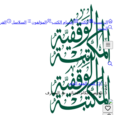
الرئيسية
الكتب
أقسام الكتب
المؤلفون
السلاسل
القر
البحث
217 كتب الفقه العام
/
تلخيص أحكام الجنائز - ط. المعارف