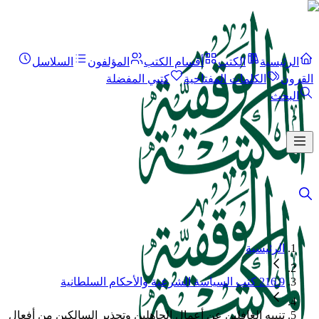
الرئيسية
الكتب
أقسام الكتب
المؤلفون
السلاسل
القرون
الكلمات المفتاحية
كتبي المفضلة
البحث
الرئيسية
216.9 كتب السياسة الشرعية والأحكام السلطانية
تنبيه الغافلين عن أعمال الجاهلين وتحذير السالكين من أفعال