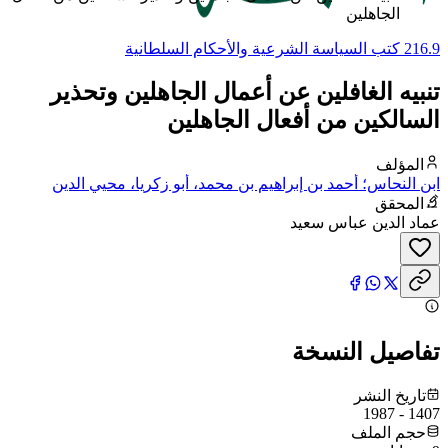
الجاهلين
216.9 كتب السياسة الشرعية والأحكام السلطانية
تنبيه الغافلين عن أعمال الجاهلين وتحذير
السالكين من أفعال الجاهلين
المؤلف
ابن النحاس؛ أحمد بن إبراهيم بن محمد، أبو زكريا، محيي الدين
الدمشقي ثم الدمياطي، المعروف بابن النحاس
المحقق
عماد الدين عباس سعيد
تفاصيل النسخة
تاريخ النشر
1407 - 1987
حجم الملف