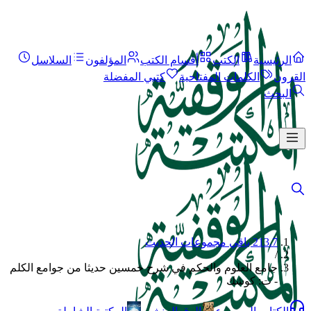
الرئيسية
الكتب
أقسام الكتب
المؤلفون
السلاسل
القرون
الكلمات المفتاحية
كتبي المفضلة
البحث
213.7 باقي مجموعات الحديث
/
جامع العلوم والحكم في شرح خمسين حديثا من جوامع الكلم
- ت: كوشك