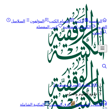
الرئيسية
الكتب
أقسام الكتب
المؤلفون
السلاسل
القرون
الكلمات المفتاحية
كتبي المفضلة
البحث
008 مكتبة الأسرة: مستوى 2
/
جامع العلوم والحكم
الكتاب المسموع
الرق المنشور
المكتبة الشاملة