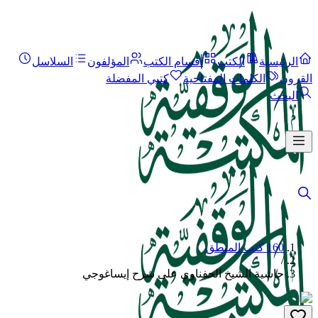
الرئيسية
الكتب
أقسام الكتب
المؤلفون
السلاسل
القرون
الكلمات المفتاحية
كتبي المفضلة
البحث
160 كتب المنطق
/
حاشية الشيخ الحفناوي على شرح إيساغوجي