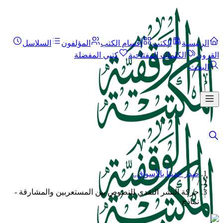
الرئيسية
الكتب
أقسام الكتب
المؤلفون
السلاسل
القرون
الكلمات المفتاحية
كتبي المفضلة
البحث
صدر حديثاً بالأسواق..
/
حركة النشر النقدي للنصوص بين المستعربين والمشارقة -
نماذج