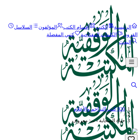
الرئيسية
الكتب
أقسام الكتب
المؤلفون
السلاسل
القرون
الكلمات المفتاحية
كتبي المفضلة
البحث
920 كتب التراجم والأعلام
/
حياة الصحابة - ت: معروف