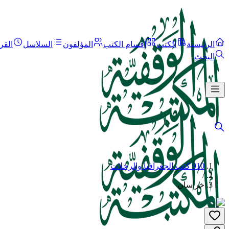
الرئيسية
الكتب
أقسام الكتب
المؤلفون
السلاسل
القر
البحث
910 كتب الجغرافيا والرحلات
/
خراسان