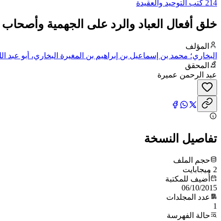
214 كتب التوحيد والعقيدة
خلق أفعال العباد والرد على الجهمية وأصحاب 
المؤلف
البخاري؛ محمد بن إسماعيل بن إبراهيم بن المغيرة البخاري، أبو عبد الل
المحقق
عبد الرحمن عميرة
تفاصيل النسخة
حجم الملف
2 ميجابايت
أُضيف للمكتبة
06/10/2015
عدد المجلدات
1
حالة الفهرسة