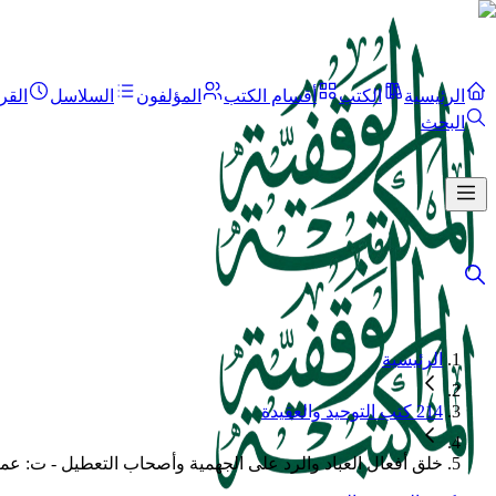
الرئيسية
الكتب
أقسام الكتب
المؤلفون
السلاسل
القر
البحث
الرئيسية
214 كتب التوحيد والعقيدة
خلق أفعال العباد والرد على الجهمية وأصحاب التعطيل - ت: عم