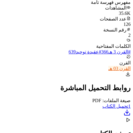
مفهرس فهرسة تامة
المشاهدات
35.6K
عدد الصفحات
126
رقم النسخة
2
الكلمات المفتاحية
#
القرن 3 هـ
366
#
عقيدة توحيد
639
القرن
القرن 03 هـ
روابط التحميل المباشرة
صيغة الملفات: PDF
1
تحميل الكتاب