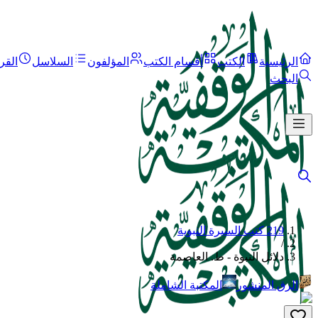
الرئيسية
الكتب
أقسام الكتب
المؤلفون
السلاسل
القر
البحث
219 كتب السيرة النبوية
/
دلائل النبوة - ط. العاصمة
الرق المنشور
المكتبة الشاملة