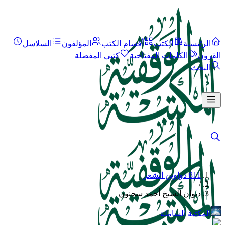
الرئيسية
الكتب
أقسام الكتب
المؤلفون
السلاسل
القرون
الكلمات المفتاحية
كتبي المفضلة
البحث
811 دواوين الشعر
/
ديوان الشيخ أحمد سحنون
المكتبة الشاملة