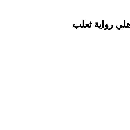
لي رواية ثعلب