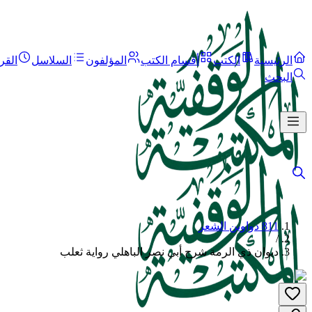
الرئيسية
الكتب
أقسام الكتب
المؤلفون
السلاسل
القر
البحث
811 دواوين الشعر
/
ديوان ذي الرمة شرح أبي نصر الباهلي رواية ثعلب