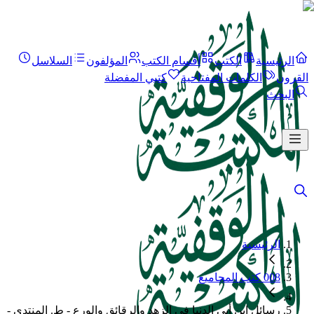
الرئيسية
الكتب
أقسام الكتب
المؤلفون
السلاسل
القرون
الكلمات المفتاحية
كتبي المفضلة
البحث
الرئيسية
008 كتب المجاميع
رسائل ابن أبي الدنيا في الزهد والرقائق والورع - ط. المنتدى -