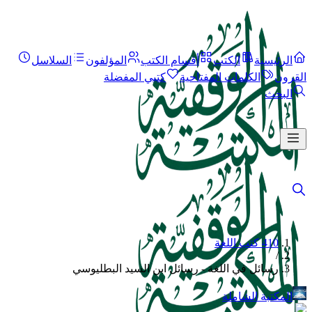
الرئيسية
الكتب
أقسام الكتب
المؤلفون
السلاسل
القرون
الكلمات المفتاحية
كتبي المفضلة
البحث
410 كتب اللغة
/
رسائل في اللغة - رسائل ابن السيد البطليوسي
المكتبة الشاملة