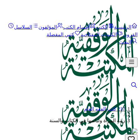
الرئيسية
الكتب
أقسام الكتب
المؤلفون
السلاسل
القرون
الكلمات المفتاحية
كتبي المفضلة
البحث
217 كتب الفقه العام
/
زينة المرأة ولباسها في الكتاب والسنة