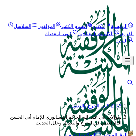
الرئيسية
الكتب
أقسام الكتب
المؤلفون
السلاسل
القرون
الكلمات المفتاحية
كتبي المفضلة
البحث
213.3 كتب الجرح والتعديل
/
سؤالات أبي عبد الله الحاكم النيسابوري للإمام أبي الحسن
الدارقطني في الجرح والتعديل وعلل الحديث
الرق المنشور
المكتبة الشاملة