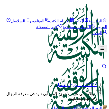
الرئيسية
الكتب
أقسام الكتب
المؤلفون
السلاسل
القرون
الكلمات المفتاحية
كتبي المفضلة
البحث
213.3 كتب الجرح والتعديل
/
سؤالات أبي عبيد الآجري للإمام أبي داود في معرفة الرجال
وجرحهم وتعديلهم
الرق المنشور
المكتبة الشاملة