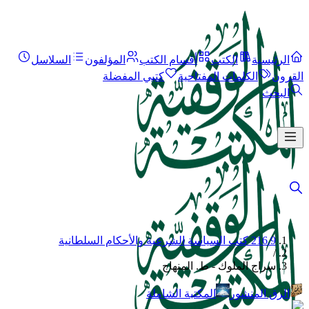
الرئيسية
الكتب
أقسام الكتب
المؤلفون
السلاسل
القرون
الكلمات المفتاحية
كتبي المفضلة
البحث
216.9 كتب السياسة الشرعية والأحكام السلطانية
/
سراج الملوك - ط. المنهاج
الرق المنشور
المكتبة الشاملة