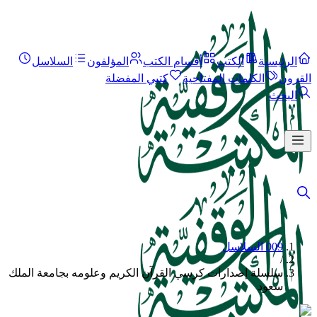
الرئيسية
الكتب
أقسام الكتب
المؤلفون
السلاسل
القرون
الكلمات المفتاحية
كتبي المفضلة
البحث
009 السلاسل
/
سلسلة إصدارات كرسي القرآن الكريم وعلومه بجامعة الملك
سعود