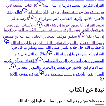
القرآن الكريم_السنيد (قريبا إن شاء الله)
10-كتاب السبعة لابن
مجاهد عرضا ودراسة_المطيري (قريبا إن شاء الله)
9-العرضة
الأخيرة دلالتها وأثرها_القثامي (غير متوفر الآن)
8-رسالة في
تجويد القرآن_أبا بطين (قريبا إن شاء الله)
7-الأسباب التي تصد
عن قبول الحق وسبل الوقاية منها في القرآن الكريم_العتيبي (قريبا
إن شاء الله)
6-تحقيق موقف الصحابي الجليل عبد الله بن مسعود
رضي الله عنه من الجمع العثماني_الطاسان (قريبا إن شاء الله)
5-خطاب الله جل جلاله للنبي صلى الله عليه وسلم ب قل في
القرآن_الجاسر (قريبا إن شاء الله)
4-الآيات التي قال عنها
المفسرون هي أصل في الباب-الصطامي
3-إعجاز القرآن الكريم
عند الإمام ابن عاشور في تفسيره التحرير والتنوير-البعداني
2-
السراج في بيان غريب القرآن-الخضيري
1- (غير متوفر الآن)
نبذة عن الكتاب
- ملاحظة: سيتم رفع المتاح من السلسلة تابعًا إن شاء الله..