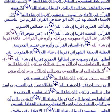
26-مواعظ المفسرين_المقبل (قريبا إن شاء الله)
25-من هدايات
سورة الفاتحة_عبد الرزاق البدر (قريبا إن شاء الله)
24-علوم
القرآن في الأحاديث النبوية_الدهيشي (قريبا إن شاء الله)
23-
الأسماء المتشابهة في الآية الواحدة في القرآن الكريم بين التأسيس
والتأكيد_العنزي (قريبا إن شاء الله)
22-خصائص الأسلوب
القرآني_البخيت (قريبا إن شاء الله)
21- (غير متوفر الآن)
20-
الاختيار عند القراء مفهومه ومراحله وأثره في القراءات_فلاتة (قريبا
إن شاء الله)
19-السياق القرآني وأثره في تفسير المدرسة
العقلية الحديثة_الشهراني (قريبا إن شاء الله)
18-المقولات التي
أبطلها القران ومنهجه في إبطالها_العمري (قريبا إن شاء الله)
17-
السنن المتعلقة بالقرآن الكريم_آل عبدالكريم (قريبا إن شاء الله)
15-العام المراد به الخصوص في القران الكريم وبيان أثره في
التفسير_الحربي (قريبا إن شاء الله)
16-التفسير في
اليمن_حسان (قريبا إن شاء الله)
14-الاختصار في التفسير دراسة
نظرية_العمري (قريبا إن شاء الله)
13-التفاسير المختصرة
اتجاهاتها ومناهجها_البركة (قريبا إن شاء الله)
12-غريب القرآن
بين كتابي المفردات للراغب الأصفهاني وعمدة الحفاظ للسمين
الحلبي_المحيميد (قريبا إن شاء الله)
11-الاختلاف في وقوف