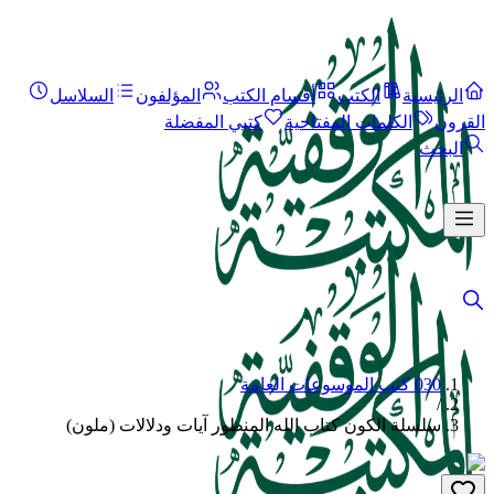
الرئيسية
الكتب
أقسام الكتب
المؤلفون
السلاسل
القرون
الكلمات المفتاحية
كتبي المفضلة
البحث
030 كتب الموسوعات العامة
/
سلسلة الكون كتاب الله المنظور آيات ودلالات (ملون)