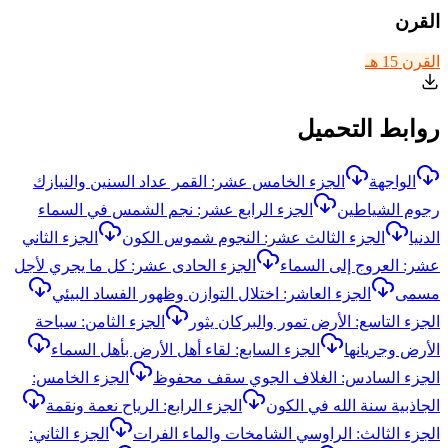
القرن
القرن 15 هـ
روابط التحميل
الواجهة
الجزء الخامس عشر: القمر عداد السنين والنيازك
رجوم الشياطين
الجزء الرابع عشر: نجم الشمس في السماء
الدنيا
الجزء الثالث عشر: النجوم شموس الكون
الجزء الثاني
عشر: العروج إلى السماء
الجزء الحادى عشر: كل ما يجري لأجل
مسمى
الجزء العاشر: اختلال التوازن وظهور الفساد البيئي
الجزء التاسع: الأرض تمور والبركان يثور
الجزء الثامن: سباحة
الأرض وجريانها
الجزء السابع: لقاء أهل الأرض بأهل السماء
الجزء السادس: الغلاف الجوي سقف محفوظ
الجزء الخامس:
الجاذبية سنة الله في الكون
الجزء الرابع: الرياح نعمة ونقمة
الجزء الثالث: الراوسي الشامخات والماء الفرات
الجزء الثاني: