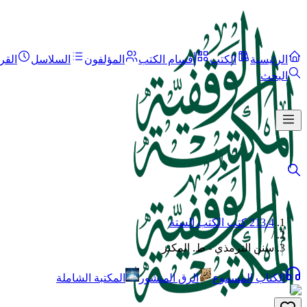
الرئيسية
الكتب
أقسام الكتب
المؤلفون
السلاسل
القر
البحث
213.4 كتب الكتب الستة
/
سنن الترمذي - ط. المكنز
الكتاب المسموع
الرق المنشور
المكتبة الشاملة