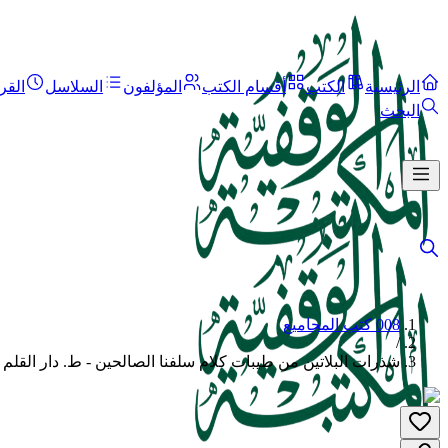
الرئيسية
الكتب
أقسام الكتب
المؤلفون
السلاسل
القر
البحث
008 كتب المجاميع
/
شذرات البلاتين من طيبات كلام سلفنا الصالحين - ط. دار القلم