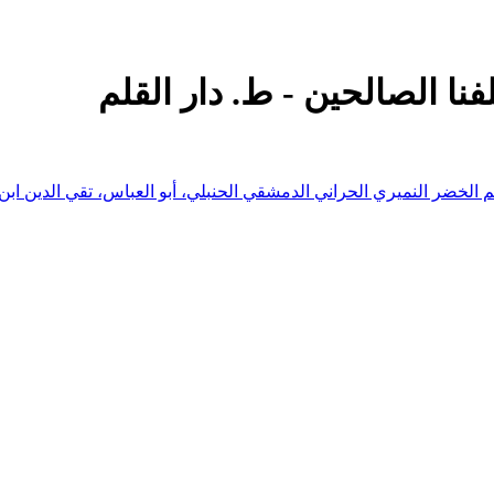
نا الصالحين - ط. دار القلم
سم الخضر النميري الحراني الدمشقي الحنبلي، أبو العباس، تقي الدين ابن 