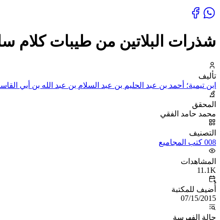
شذرات البلاتين من طيبات كلام سلف
تأليف
ابن تيمية؛ أحمد بن عبد الحليم بن عبد السلام بن عبد الله بن أبي القا
المحقق
محمد حامد الفقي
التصنيف
008 كتب المجاميع
المشاهدات
11.1K
أُضيف للمكتبة
07/15/2015
حالة الفهرسة