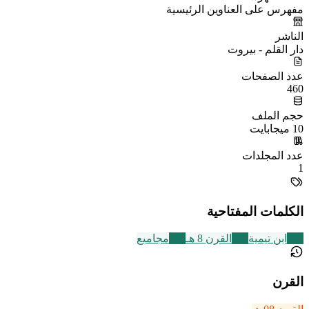
مفهرس على العناوين الرئيسية
الناشر
دار القلم - بيروت
عدد الصفحات
460
حجم الملف
10 ميجابايت
عدد المجلدات
1
الكلمات المفتاحية
347
ابن تيمية
721
القرن 8 هـ
136
مجاميع
القرن