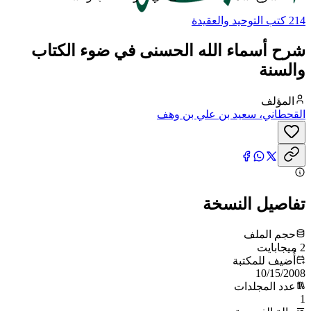
214 كتب التوحيد والعقيدة
شرح أسماء الله الحسنى في ضوء الكتاب
والسنة
المؤلف
القحطاني، سعيد بن علي بن وهف
تفاصيل النسخة
حجم الملف
2 ميجابايت
أُضيف للمكتبة
10/15/2008
عدد المجلدات
1