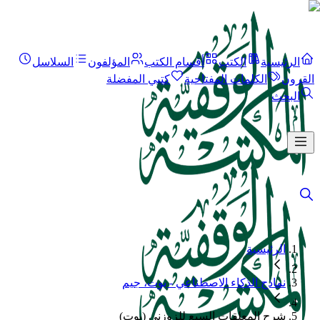
الرئيسية
الكتب
أقسام الكتب
المؤلفون
السلاسل
القرون
الكلمات المفتاحية
كتبي المفضلة
البحث
الرئيسية
نماذج الذكاء الاصطناعي - بوت، جيم
شرح المعلقات السبع للزوزني (بوت)