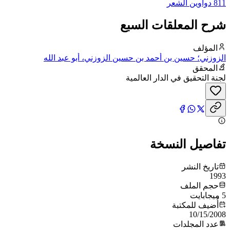
811 دواوين الشعر
شرح المعلقات السبع
المؤلف
الزوزني؛ حسين بن أحمد بن حسين الزوزني، أبو عبد الله
المحقق
لجنة التحقيق في الدار العالمية
تفاصيل النسخة
تاريخ النشر
1993
حجم الملف
5 ميجابايت
أُضيف للمكتبة
10/15/2008
عدد المجلدات