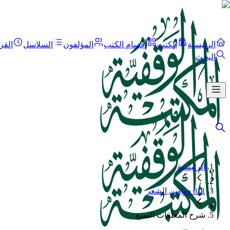
الرئيسية
الكتب
أقسام الكتب
المؤلفون
السلاسل
القر
البحث
الرئيسية
811 دواوين الشعر
شرح المعلقات السبع