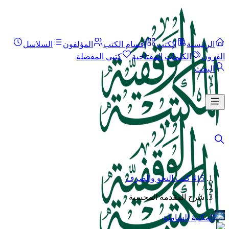
الرئيسية
الكتب
أقسام الكتب
المؤلفون
السلاسل
القرون
الكلمات المفتاحية
كتبي المفضلة
البحث
415 كتب النحو والصرف
/
شرح المقدمة المحسبة
المكتبة الشاملة