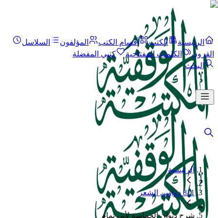
الرئيسية
الكتب
أقسام الكتب
المؤلفون
السلاسل
القرون
الكلمات المفتاحية
كتبي المفضلة
البحث
الرئيسية
811 دواوين الشعر
شرح ديوان الحماسة لأبي تمام