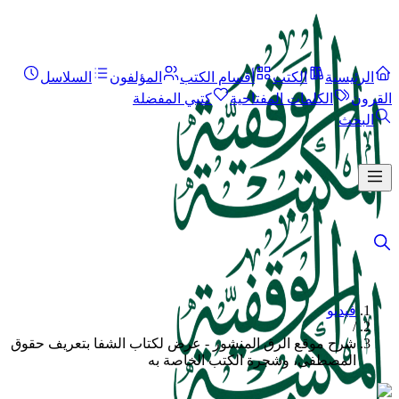
الرئيسية
الكتب
أقسام الكتب
المؤلفون
السلاسل
القرون
الكلمات المفتاحية
كتبي المفضلة
البحث
فيديو
/
شرح موقع الرق المنشور - عرض لكتاب الشفا بتعريف حقوق
المصطفى، وشجرة الكتب الخاصة به