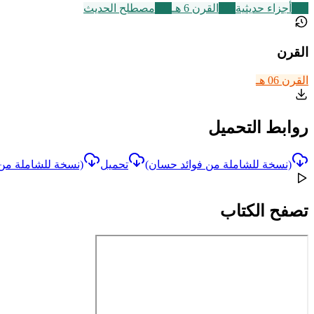
149
أجزاء حديثية
325
القرن 6 هـ
321
مصطلح الحديث
القرن
القرن 06 هـ
روابط التحميل
(نسخة للشاملة من فوائد حسان)
تحميل
(نسخة للشاملة من
تصفح الكتاب