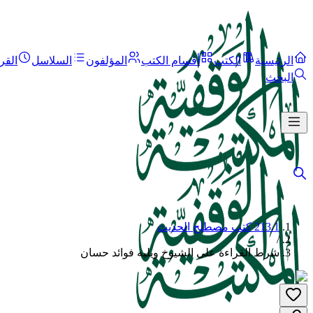
الرئيسية
الكتب
أقسام الكتب
المؤلفون
السلاسل
القر
البحث
213.1 كتب مصطلح الحديث
/
شرط القراءة على الشيوخ ويليه فوائد حسان