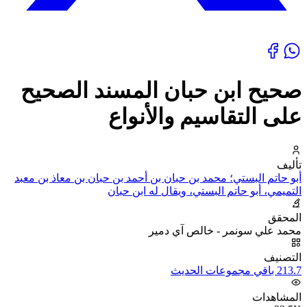
صحيح ابن حبان المسند الصحيح
على التقاسيم والأنواع
تأليف
أبو حاتم البستي؛ محمد بن حبان بن أحمد بن حبان بن معاذ بن معبد
التميمي، أبو حاتم البستي، ويقال له ابن حبان
المحقق
محمد علي سونمر - خالص آي دمير
التصنيف
213.7 باقي مجموعات الحديث
المشاهدات