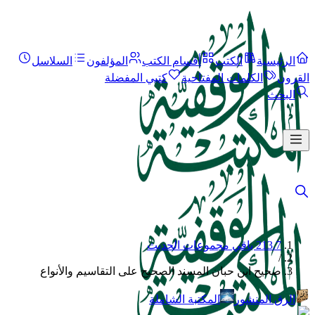
الرئيسية
الكتب
أقسام الكتب
المؤلفون
السلاسل
القرون
الكلمات المفتاحية
كتبي المفضلة
البحث
213.7 باقي مجموعات الحديث
/
صحيح ابن حبان المسند الصحيح على التقاسيم والأنواع
الرق المنشور
المكتبة الشاملة