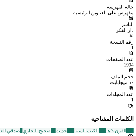
حالة الفهرسة
مفهرس على العناوين الرئيسية
الناشر
دار الفكر
رقم النسخة
1
عدد الصفحات
1994
حجم الملف
57 ميجابايت
عدد المجلدات
1
الكلمات المفتاحية
366
القرن 3 هـ
141
الكتب الستة
112
حديث
24
صحيح البخاري
6
صدقي العط