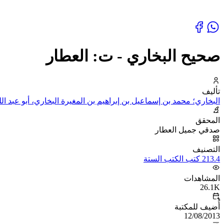
صحيح البخاري - ت: العطار
تأليف
البخاري؛ محمد بن إسماعيل بن إبراهيم بن المغيرة البخاري، أبو عبد الل
المحقق
صدقي جميل العطار
التصنيف
213.4 كتب الكتب الستة
المشاهدات
26.1K
أُضيف للمكتبة
12/08/2013