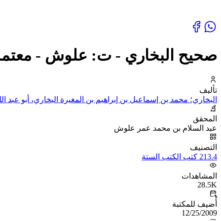
صحيح البخاري - ت: علوش - معتمدا
تأليف
البخاري؛ محمد بن إسماعيل بن إبراهيم بن المغيرة البخاري، أبو عبد الل
المحقق
عبد السلام بن محمد عمر علوش
التصنيف
213.4 كتب الكتب الستة
المشاهدات
28.5K
أُضيف للمكتبة
12/25/2009