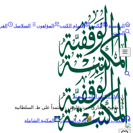
الرئيسية
الكتب
أقسام الكتب
المؤلفون
السلاسل
القر
البحث
213.4 كتب الكتب الستة
/
صحيح البخاري - ت: علوش - معتمداً على ط. السلطانية
الكتاب المسموع
الرق المنشور
المكتبة الشاملة