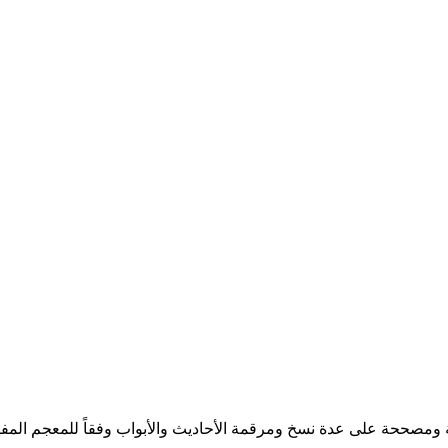
ية ومصححة على عدة نسخ ومرقمة الأحاديث والأبواب وفقاً للمعجم ال