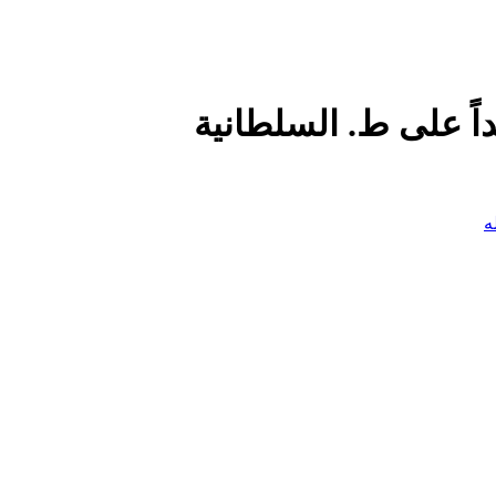
ً على ط. السلطانية
ه