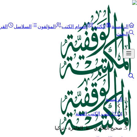
الرئيسية
الكتب
أقسام الكتب
المؤلفون
السلاسل
القر
البحث
الرئيسية
213.4 كتب الكتب الستة
صحيح البخاري - ط. العامرة - تركيا