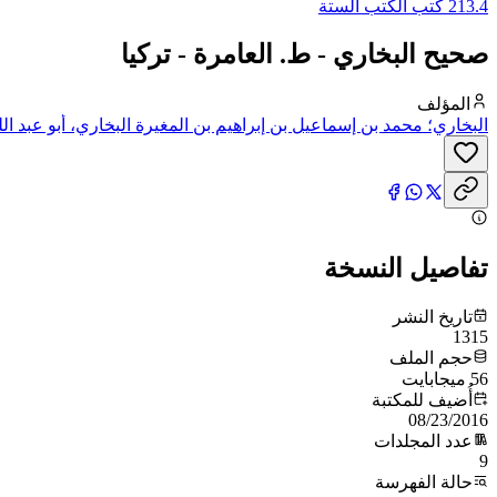
213.4 كتب الكتب الستة
صحيح البخاري - ط. العامرة - تركيا
المؤلف
البخاري؛ محمد بن إسماعيل بن إبراهيم بن المغيرة البخاري، أبو عبد الل
تفاصيل النسخة
تاريخ النشر
1315
حجم الملف
56 ميجابايت
أُضيف للمكتبة
08/23/2016
عدد المجلدات
9
حالة الفهرسة