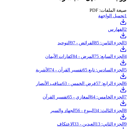
صيغة الملفات: PDF
1
تحميل الواجهة
2
الفهارس
3
الجزء الثامن: 85الفرائض - 97التوحيد
4
الجزء السابع: 75المرض - 84كفارات الأيمان
5
الجزء السادس: تابع 65تفسير القرآن - 74الأشربة
6
الجزء الرابع: 57فرض الخمس - 63مناقب الأنصار
7
الجزء الخامس: 64المغازي - 65تفسير القرآن
8
الجزء الثالث: 34البيوع - 56الجهاد والسير
9
الجزء الثاني: 13العيدين - 33الاعتكاف