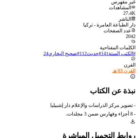
غير مفهرس
المشاهدات
27.4K
الناشر
دار الطباعة العامرة - تركيا
عدد الصفحات
2042
الكلمات المفتاحية
#
الكتب الستة
141
#
حديث
112
#
صحيح البخاري
24
القرن
القرن 03 هـ
نبذة عن الكتاب
- تصوير مركز الدراسات والإعلام دار إشبيليا
- 8 أجزاء وفهارس ضمن 3 مجلدات.
روابط التحميل المباشرة