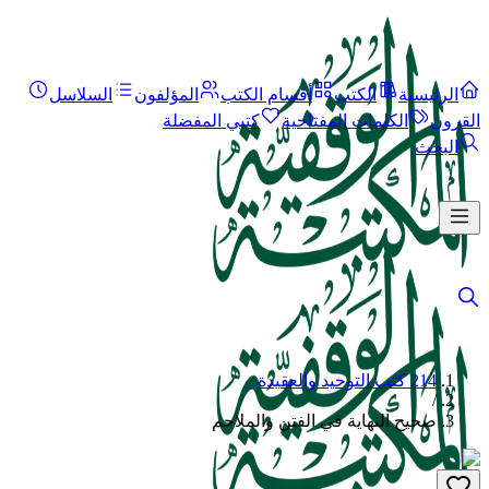
الرئيسية
الكتب
أقسام الكتب
المؤلفون
السلاسل
القرون
الكلمات المفتاحية
كتبي المفضلة
البحث
214 كتب التوحيد والعقيدة
/
صحيح النهاية في الفتن والملاحم