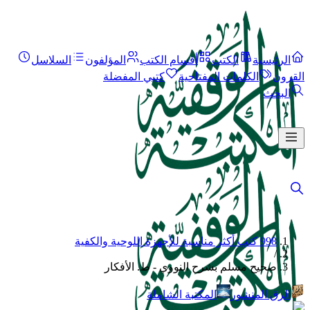
الرئيسية
الكتب
أقسام الكتب
المؤلفون
السلاسل
القرون
الكلمات المفتاحية
كتبي المفضلة
البحث
998 كتب أكثر مناسبة للأجهزة اللوحية والكفية
/
صحيح مسلم بشرح النووي - ط. الأفكار
الرق المنشور
المكتبة الشاملة