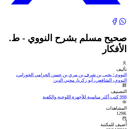
صحيح مسلم بشرح النووي - ط.
الأفكار
تأليف
النووي؛ يحيى بن شرف بن مري بن حسن الحزامي الحوراني،
النووي، الشافعي، أبو زكريا، محيي الدين
التصنيف
998 كتب أكثر مناسبة للأجهزة اللوحية والكفية
المشاهدات
129K
أُضيف للمكتبة