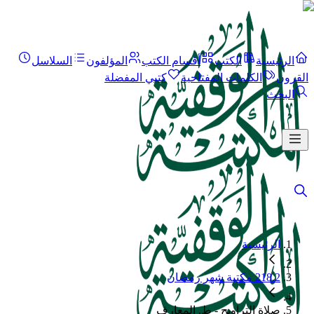
الرئيسية
الكتب
أقسام الكتب
المؤلفون
السلاسل
القرون
الكلمات المفتاحية
كتبي المفضلة
البحث
الرئيسية
218.2 مكتبة شهر رمضان
صلاة التراويح - ط. المعارف