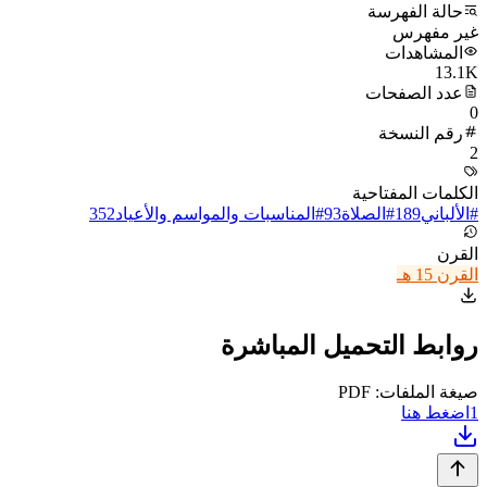
حالة الفهرسة
غير مفهرس
المشاهدات
13.1K
عدد الصفحات
0
رقم النسخة
2
الكلمات المفتاحية
#
الألباني
189
#
الصلاة
93
#
المناسبات والمواسم والأعياد
352
القرن
القرن 15 هـ
روابط التحميل المباشرة
صيغة الملفات: PDF
1
اضغط هنا