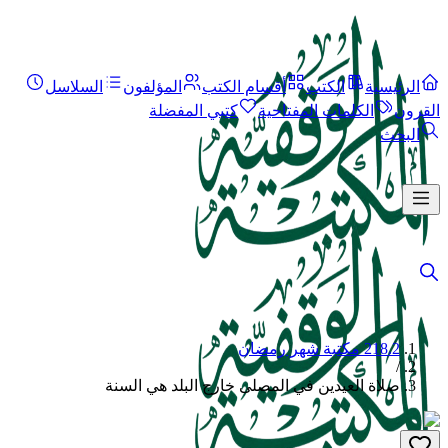
الرئيسية
الكتب
أقسام الكتب
المؤلفون
السلاسل
القرون
الكلمات المفتاحية
كتبي المفضلة
البحث
218.2 مكتبة شهر رمضان
/
صلاة العيدين في المصلى خارج البلد هي السنة