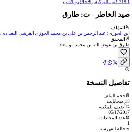
218.1 كتب التزكية والأخلاق والآداب
صيد الخاطر - ت: طارق
المؤلف
ابن الجوزي؛ عبد الرحمن بن علي بن محمد الجوزي القرشي البغدادي، أ
المحقق
طارق بن عوض الله بن محمد أبو معاذ
تفاصيل النسخة
حجم الملف
15 ميجابايت
أُضيف للمكتبة
05/17/2017
عدد المجلدات
1
حالة الفهرسة