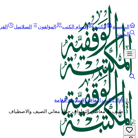
الرئيسية
الكتب
أقسام الكتب
المؤلفون
السلاسل
القر
البحث
218.4 كتب الثقافة الإسلامية العامة
/
صيف بلا معاصي التطواف حول معاني الصيف والاصطياف