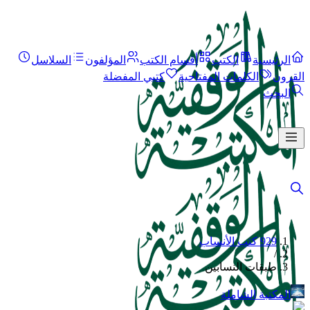
الرئيسية
الكتب
أقسام الكتب
المؤلفون
السلاسل
القرون
الكلمات المفتاحية
كتبي المفضلة
البحث
929 كتب الأنساب
/
طبقات النسابين
المكتبة الشاملة